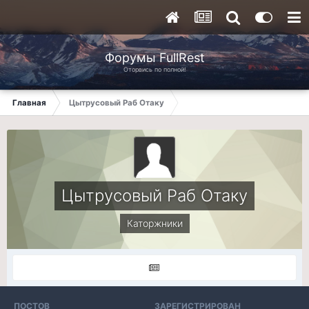
Форумы FullRest
Оторвись по полной!
Главная
Цытрусовый Раб Отаку
Цытрусовый Раб Отаку
Каторжники
ПОСТОВ
ЗАРЕГИСТРИРОВАН