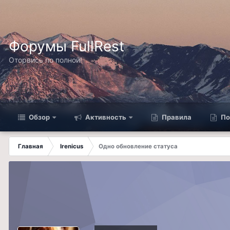
Форумы FullRest
Оторвись по полной!
Обзор
Активность
Правила
По
Главная
Irenicus
Одно обновление статуса