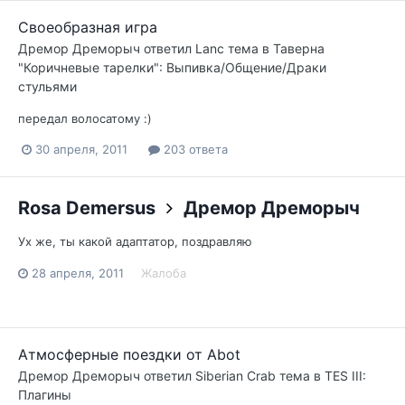
Своеобразная игра
Дремор Дреморыч
ответил
Lanc
тема в
Таверна
"Коричневые тарелки": Выпивка/Общение/Драки
стульями
передал волосатому :)
30 апреля, 2011
203 ответа
Rosa Demersus
Дремор Дреморыч
Ух же, ты какой адаптатор, поздравляю
28 апреля, 2011
Жалоба
Атмосферные поездки от Abot
Дремор Дреморыч
ответил
Siberian Crab
тема в
TES III:
Плагины