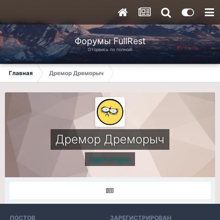
Форумы FullRest
Оторвись по полной!
Главная
Дремор Дреморыч
Дремор Дреморыч
Адаптаторы
ПОСТОВ
ЗАРЕГИСТРИРОВАН