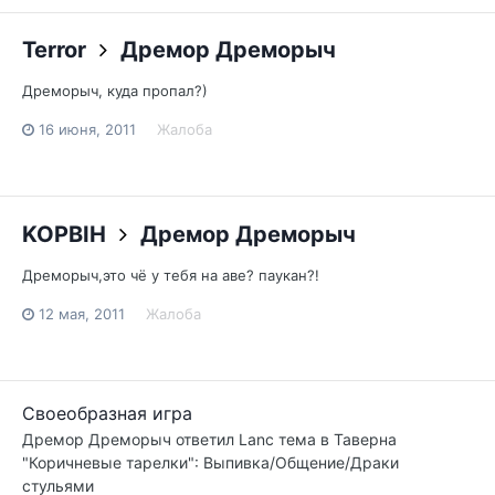
Terror
Дремор Дреморыч
Дреморыч, куда пропал?)
16 июня, 2011
Жалоба
KOPBIH
Дремор Дреморыч
Дреморыч,это чё у тебя на аве? паукан?!
12 мая, 2011
Жалоба
Своеобразная игра
Дремор Дреморыч
ответил
Lanc
тема в
Таверна
"Коричневые тарелки": Выпивка/Общение/Драки
стульями