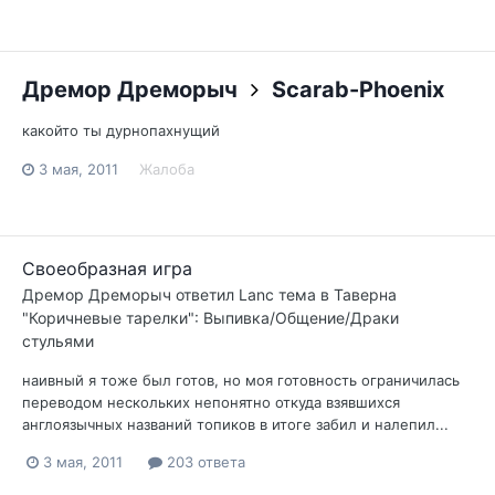
Дремор Дреморыч
Scarab-Phoenix
какойто ты дурнопахнущий
3 мая, 2011
Жалоба
Своеобразная игра
Дремор Дреморыч
ответил
Lanc
тема в
Таверна
"Коричневые тарелки": Выпивка/Общение/Драки
стульями
наивный я тоже был готов, но моя готовность ограничилась
переводом нескольких непонятно откуда взявшихся
англоязычных названий топиков в итоге забил и налепил...
3 мая, 2011
203 ответа