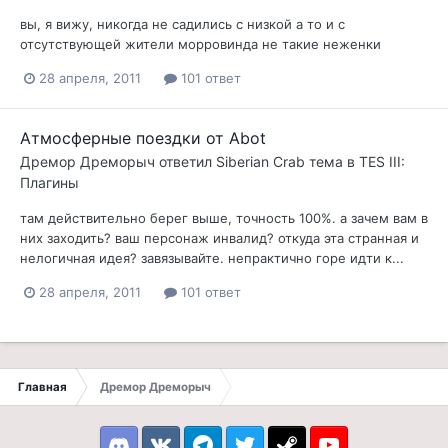
вы, я вижу, никогда не садились с низкой а то и с
отсутствующей жители морровинда не такие неженки
28 апреля, 2011
101 ответ
Атмосферные поездки от Abot
Дремор Дреморыч
ответил
Siberian Crab
тема в
TES III:
Плагины
там действительно берег выше, точность 100%. а зачем вам в
них заходить? ваш персонаж инвалид? откуда эта странная и
нелогичная идея? завязывайте. непрактично горе идти к...
28 апреля, 2011
101 ответ
Главная
Дремор Дреморыч