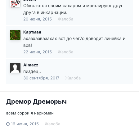
Обколются своим сахаром и мантлируют друг
друга в инкарнации.
20 июня, 2015
Жалоба
Картман
ахазхазвазахах вот до чег7о доводит линейка и
вов!
22 июня, 2015
Жалоба
Almazz
пиздец..
30 сентября, 2017
Жалоба
Дремор Дреморыч
всем сорри я наркоман
16 июня, 2015
Жалоба