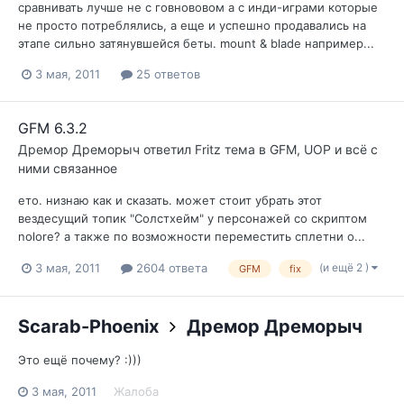
сравнивать лучше не с говнововом а с инди-играми которые
не просто потреблялись, а еще и успешно продавались на
этапе сильно затянувшейся беты. mount & blade например...
3 мая, 2011
25 ответов
GFM 6.3.2
Дремор Дреморыч
ответил
Fritz
тема в
GFM, UOP и всё с
ними связанное
ето. низнаю как и сказать. может стоит убрать этот
вездесущий топик "Солстхейм" у персонажей со скриптом
nolore? а также по возможности переместить сплетни о...
(и ещё 2 )
3 мая, 2011
2604 ответа
GFM
fix
Scarab-Phoenix
Дремор Дреморыч
Это ещё почему? :)))
3 мая, 2011
Жалоба