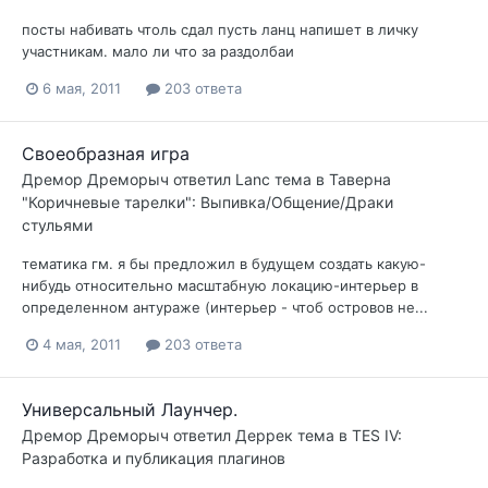
посты набивать чтоль сдал пусть ланц напишет в личку
участникам. мало ли что за раздолбаи
6 мая, 2011
203 ответа
Своеобразная игра
Дремор Дреморыч
ответил
Lanc
тема в
Таверна
"Коричневые тарелки": Выпивка/Общение/Драки
стульями
тематика гм. я бы предложил в будущем создать какую-
нибудь относительно масштабную локацию-интерьер в
определенном антураже (интерьер - чтоб островов не...
4 мая, 2011
203 ответа
Универсальный Лаунчер.
Дремор Дреморыч
ответил
Деррек
тема в
TES IV:
Разработка и публикация плагинов