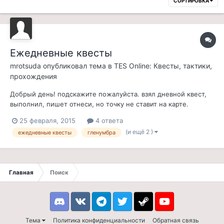
СОРТИРОВКА
Ежедневные квесты
mrotsuda
опубликовал тема в
TES Online: Квесты, тактики,
прохождения
Добрый день! подскажите пожалуйста. взял дневной квест,
выполнил, пишет отнеси, но точку не ставит на карте.
прибегаю на пристань Гленумбры (в предыдущий раз я туда в
25 февраля, 2015
4 ответа
сундуки складывал предметы), а иконка над сундуками не
(и ещё 2 )
ежедневные квесты
гленумбра
загорается все равно. в чем дело? что делаю не так?
Главная
Поиск
Discord
VK
Telegram
Twitter
Steam
Youtube
Тема
Политика конфиденциальности
Обратная связь