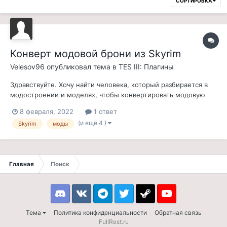
СОРТИРОВКА
Конверт модовой брони из Skyrim
Velesov96
опубликовал тема в
TES III: Плагины
Здравствуйте. Хочу найти человека, который разбирается в
модостроении и моделях, чтобы конвертировать модовую
броню из Скайрима в Морровинд, а именно Rogue armor.
8 февраля, 2022
1 ответ
(и ещё 4 )
Skyrim
моды
Главная
Поиск
Discord
VK
Telegram
Twitter
Steam
Youtube
Тема
Политика конфиденциальности
Обратная связь
FullRest.ru