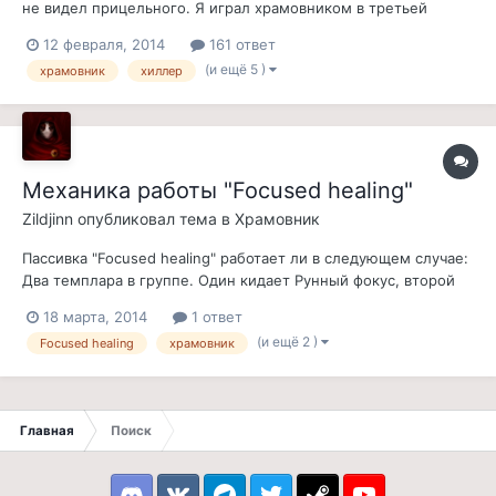
не видел прицельного. Я играл храмовником в третьей
ветке, в хиле. Начало. Вначале бегал «кентавром», в сборной
12 февраля, 2014
161 ответ
броне (хеви, медиум, лайт) с двуручным мечом (только из
(и ещё 5 )
храмовник
хиллер
эстетики). Затем открыл пасивки и понял, что если я хочу
получить прирост...
Механика работы "Focused healing"
Zildjinn
опубликовал тема в
Храмовник
Пассивка "Focused healing" работает ли в следующем случае:
Два темплара в группе. Один кидает Рунный фокус, второй
хилит. Будет для хил второго темплара усиливаться по
18 марта, 2014
1 ответ
целям, стоящим в зоне Рунного фокуса первого темплара?
(и ещё 2 )
Focused healing
храмовник
Или хил усиливается только если хилишь тех, кто стоит в
твоих зонах Фокуса, Р...
Главная
Поиск