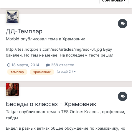
СОРТИРОВКА
ДД-Темплар
Morbid
опубликовал тема в
Храмовник
http://tes.riotpixels.com/eso/articles/img/eso-01.jpg Буду
банален. Но тем не менее. На последнем тесте решил
попробовать два варианта дд-темплара: от маны и от
18 марта, 2014
268 ответов
стамины. Что из этого вышло? Рассказываю. Мне
(и ещё 2 )
темплар
храмовник
совершенно не хотелось выдумывать что-то нестандартное
(вроде ДК в тряпках и с дестракшн...
Беседы о классах - Храмовник
Talgar
опубликовал тема в
TES Online: Классы, профессии,
гайды
Видел в разных ветках общее обсуждение по храмовнику, но