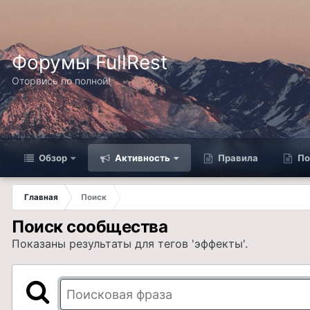
Форумы FullRest
Оторвись по полной!
Обзор
Активность
Правила
По
Главная
Поиск
Поиск сообщества
Показаны результаты для тегов 'эффекты'.