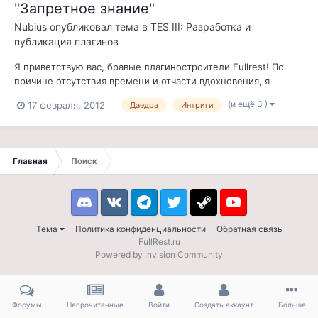
"Запретное знание"
Nubius
опубликовал тема в
TES III: Разработка и
публикация плагинов
Я приветствую вас, бравые плагиностроители Fullrest! По
причине отсутствия времени и отчасти вдохновения, я
передаю свои наработки в ваши руки: Этот плагин посвящен
(и ещё 3 )
17 февраля, 2012
Даедра
Интриги
природе даедра, отношениям смертных и даедра, а также он
призван дать некоторую свободу асоциальным колдунам
(например, вампирам или за...
Главная
Поиск
Discord
VK
Telegram
Twitter
Steam
Youtube
Тема
Политика конфиденциальности
Обратная связь
FullRest.ru
Powered by Invision Community
Форумы
Непрочитанные
Войти
Создать аккаунт
Больше