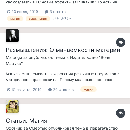
как создавать в КС новые эффекты заклинаний? То есть не
сами спеллы, а чисто эффекты. И где прописано, как именно
23 июля, 2019
3 ответа
должны выполняться уже существующие эффекты?
(и ещё 1 )
магия
заклинания
Собственно, промежуточная цель -- разобраться с
созданием полной призывной брони. Я...
Размышления: О манаемкости материи
Malbogatra
опубликовал тема в
Издательство "Воля
Марука"
Как известно, емкость зачарования различных предметов и
материалов неравнозначна. Почему маленькое колечко с
драгоценным камнем зачаровать гораздо легче, чем большой
15 августа, 2014
26 ответов
магия
стальной топор? Почему шлем, сделанный из панциря жука,
может вместить в себя более сложные чары, чем шлем из
двемерского металла? Про...
Статьи: Магия
Охотник за Смертью
опубликовал тема в
Издательство