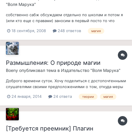
"Воля Марука"
собственно сабж обсуждаем отдельно по школам и потом я
(или кто еще с правами) заносим в первый посто то что
наобсуждали. потом обязуюсь оформить это все в книжки как
18 сентября, 2008
248 ответов
магия
пример - три книжки уже написаные мной. их тоже можно
обсуждать и критиковать Том 1. Огонь Том 2. Лёд Том 3.
Электричество 3й т...
Размышления: О природе магии
Boeny
опубликовал тема в
Издательство "Воля Марука"
Доброго времени суток. Хочу поделиться с достопочтенными
слушателями своими предположениями о том, откуда меры
и неды могут брать магическую энергию. Дело в том, что
24 января, 2014
24 ответа
теории
магия
мана или волшебная энергия, как известно, имеет свойство
заканчиваться. Это означает, что мир не является
"магической реальностью"...
[Требуется преемник] Плагин