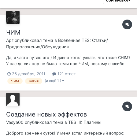
СОРТИРОВКА
ЧИМ
Арг
опубликовал тема в
Вселенная TES: Статьи/
Предположения/Обсуждения
Да, я часто путаю это ) И давно хотел узнать, что такое CHIM?
У нас до сих пор не было темы про ЧИМ, поэтому спасибо
Аргу за внезапное напоминание. Выделяю в отдельную тему.
26 декабря, 2011
121 ответ
Sincerely yours, Phoenix_Neko
(и ещё 1 )
ЧИМ
магия
Создание новых эффектов
Vasya00
опубликовал тема в
TES III: Плагины
Доброго времени суток! У меня встал интересный вопрос: