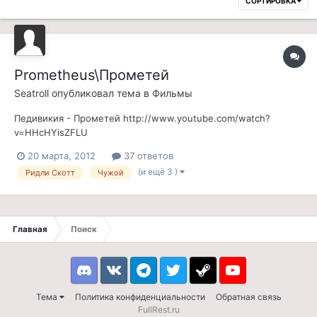
СОРТИРОВКА
Prometheus\Прометей
Seatroll
опубликовал тема в
Фильмы
Педивикия - Прометей http://www.youtube.com/watch?
v=HHcHYisZFLU
20 марта, 2012
37 ответов
(и ещё 3 )
Ридли Скотт
Чужой
Главная
Поиск
Discord
VK
Telegram
Twitter
Steam
Youtube
Тема
Политика конфиденциальности
Обратная связь
FullRest.ru