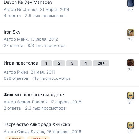
Devon Ke Dev Mahadev
Автор
Nocturnus
,
31 марта, 2014
4
ответа
3.5 тыс
просмотров
Iron Sky
Автор
Майк
,
13 июля, 2012
22
ответа
8.3 тыс
просмотра
Игра престолов
1
2
3
4
28
Автор
Pikles
,
21 мая, 2011
698
ответов
116 тыс
просмотра
Фильмы, которые вы ждёте
Автор
Scarab-Phoenix
,
17 апреля, 2018
2
ответа
2.3 тыс
просмотров
Творчество Альфреда Хичкока
Автор
Casval Sylvius
,
25 февраля, 2018