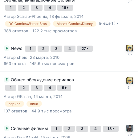
1
2
3
4
16
Автор
Scarab-Phoenix
,
18 февраля, 2014
(и ещё 1 )
DC Comics\Warner Bros
Marvel Comics\Disney
388
ответов
122.2 тыс
просмотров
News
1
2
3
4
27
Автор
sheid
,
23 марта, 2010
663
ответа
145.6 тыс
просмотров
Общее обсуждение сериалов
1
2
3
4
5
Автор
GKalian
,
14 марта, 2014
сериал
кино
107
ответов
44.9 тыс
просмотра
Сильные фильмы
1
2
3
4
18
Автор
DeadMeaN
,
15 марта, 2006