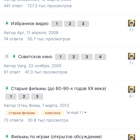
441
ответ
127.3 тыс
просмотров
Избранное видео
1
2
3
Автор
Арг
,
11 апреля, 2008
74
ответа
30.7 тыс
просмотров
Советское кино
1
2
3
4
Автор
Varg
,
22 ноября, 2005
91
ответ
41.3 тыс
просмотров
Старые фильмы (до 80-90-х годов XX века)
1
2
3
Автор
Отец Фома
,
1 марта, 2013
(и ещё 1 )
старые фильмы
классика
73
ответа
30.8 тыс
просмотра
Фильмы по играм (открытое обсуждение)