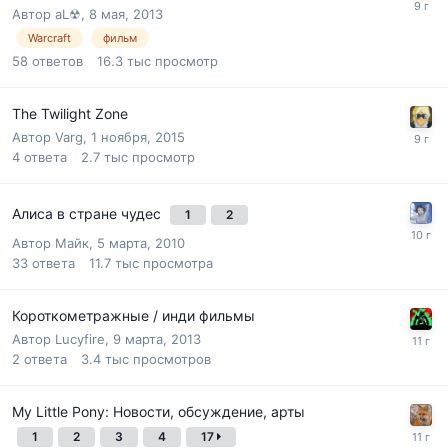
Автор
aL☢
,
8 мая, 2013
Warcraft
фильм
58
ответов
16.3 тыс
просмотр
The Twilight Zone
Автор
Varg
,
1 ноября, 2015
4
ответа
2.7 тыс
просмотр
Алиса в стране чудес
1
2
Автор
Майк
,
5 марта, 2010
33
ответа
11.7 тыс
просмотра
Короткометражные / инди фильмы
Автор
Lucyfire
,
9 марта, 2013
2
ответа
3.4 тыс
просмотров
My Little Pony: Новости, обсуждение, арты
1
2
3
4
17