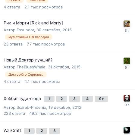
Хичкок
Классика
4
ответа
2.1 тыс
просмотров
Рик и Морти [Rick and Morty]
Автор
Foxundor
,
30 сентября, 2015
мультфильм НФ пародия
23
ответа
7.7 тыс
просмотров
Новый Доктор лучший?
Автор
TheBluesWhale
,
31 октября, 2015
ДокторКто Сериалы.
4
ответа
4.1 тыс
просмотра
Хоббит туда-сюда
1
2
3
4
9
Автор
Scarab-Phoenix
,
19 декабря, 2012
223
ответа
49.2 тыс
просмотров
WarCraft
1
2
3