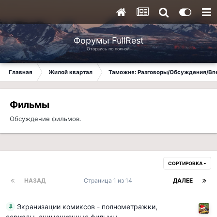
Форумы FullRest
Оторвись по полной!
Главная
Жилой квартал
Таможня: Разговоры/Обсуждения/Вп
Фильмы
Обсуждение фильмов.
СОРТИРОВКА
НАЗАД
Страница 1 из 14
ДАЛЕЕ
Экранизации комиксов - полнометражки,
сериалы, анимационные фильмы