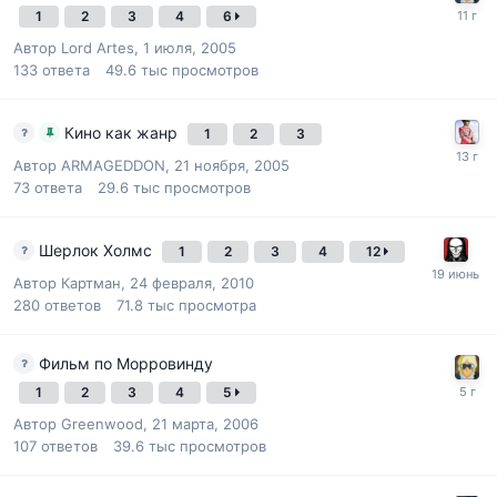
1
2
3
4
6
Автор
Lord Artes
,
1 июля, 2005
133
ответа
49.6 тыс
просмотров
Кино как жанр
1
2
3
Автор
ARMAGEDDON
,
21 ноября, 2005
73
ответа
29.6 тыс
просмотров
Шерлок Холмс
1
2
3
4
12
Автор
Картман
,
24 февраля, 2010
280
ответов
71.8 тыс
просмотра
Фильм по Морровинду
1
2
3
4
5
Автор
Greenwood
,
21 марта, 2006
107
ответов
39.6 тыс
просмотров