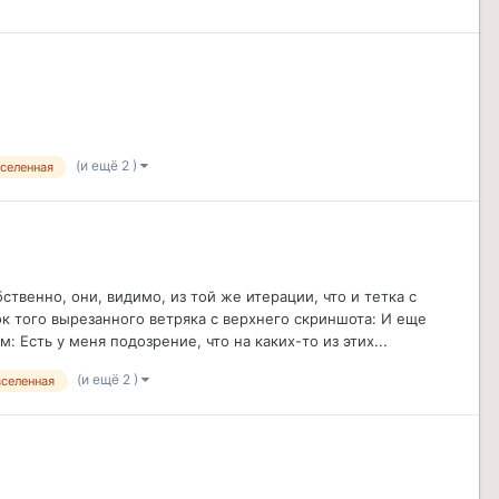
(и ещё 2 )
вселенная
твенно, они, видимо, из той же итерации, что и тетка с
ок того вырезанного ветряка с верхнего скриншота: И еще
Есть у меня подозрение, что на каких-то из этих...
(и ещё 2 )
вселенная