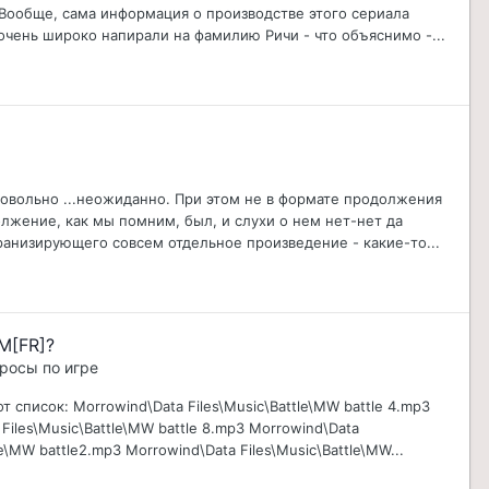
 Вообще, сама информация о производстве этого сериала
очень широко напирали на фамилию Ричи - что объяснимо -...
довольно ...неожиданно. При этом не в формате продолжения
лжение, как мы помним, был, и слухи о нем нет-нет да
кранизирующего совсем отдельное произведение - какие-то...
M[FR]?
просы по игре
т список: Morrowind\Data Files\Music\Battle\MW battle 4.mp3
 Files\Music\Battle\MW battle 8.mp3 Morrowind\Data
le\MW battle2.mp3 Morrowind\Data Files\Music\Battle\MW...