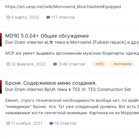
https://en.uesp.net/wiki/Morrowind_Mod:HasItemEquipped
9 марта, 2022
117 ответов
M[FR] 5.0.04+ Общее обсуждение
Dun Dram
ответил
aL☢
тема в
Morrowind [Fullrest repack] и д
MCP же умеет выдавать аргонианкам мужские бодипарты одежд
12 февраля, 2022
3149 ответов
m[fr]
morrowind
Броня. Содержимое меню создания.
Dun Dram
ответил
BpUh
тема в
TES III: TES Construction Set
Емнип, строго технической необходимости вообще нет, по край
"невидимую" броню. Ага. Тут уже следующий уровень. Вот есть б
называемые кости скелетной анимации. Картинка не из Морровинд
11 ноября, 2021
10 ответов