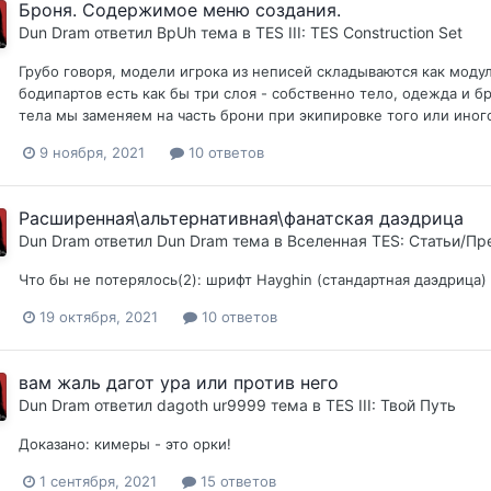
Броня. Содержимое меню создания.
Dun Dram
ответил
BpUh
тема в
TES III: TES Construction Set
Грубо говоря, модели игрока из неписей складываются как модул
бодипартов есть как бы три слоя - собственно тело, одежда и бро
тела мы заменяем на часть брони при экипировке того или иного 
9 ноября, 2021
10 ответов
Расширенная\альтернативная\фанатская даэдрица
Dun Dram
ответил
Dun Dram
тема в
Вселенная TES: Статьи/П
Что бы не потерялось(2): шрифт Hayghin (стандартная даэдрица)
19 октября, 2021
10 ответов
вам жаль дагот ура или против него
Dun Dram
ответил
dagoth ur9999
тема в
TES III: Твой Путь
Доказано: кимеры - это орки!
1 сентября, 2021
15 ответов