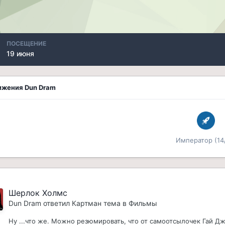
ПОСЕЩЕНИЕ
19 июня
ижения Dun Dram
Император (14
Шерлок Холмс
Dun Dram
ответил
Картман
тема в
Фильмы
Ну ...что же. Можно резюмировать, что от самоотсылочек Гай Д