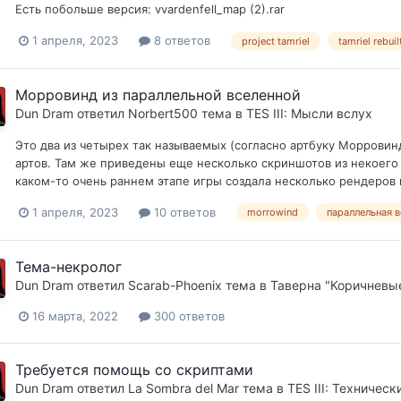
Есть побольше версия: vvardenfell_map (2).rar
1 апреля, 2023
8 ответов
project tamriel
tamriel rebuil
Морровинд из параллельной вселенной
Dun Dram
ответил
Norbert500
тема в
TES III: Мысли вслух
Это два из четырех так называемых (согласно артбуку Морровинда
артов. Там же приведены еще несколько скриншотов из некоего "
каком-то очень раннем этапе игры создала несколько рендеров и
1 апреля, 2023
10 ответов
morrowind
параллельная в
Тема-некролог
Dun Dram
ответил
Scarab-Phoenix
тема в
Таверна "Коричневы
16 марта, 2022
300 ответов
Требуется помощь со скриптами
Dun Dram
ответил
La Sombra del Mar
тема в
TES III: Техничес