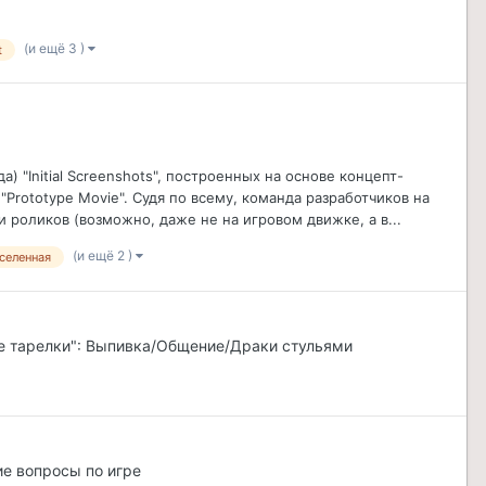
(и ещё 3 )
t
) "Initial Screenshots", построенных на основе концепт-
Prototype Movie". Судя по всему, команда разработчиков на
 роликов (возможно, даже не на игровом движке, а в...
(и ещё 2 )
селенная
е тарелки": Выпивка/Общение/Драки стульями
кие вопросы по игре