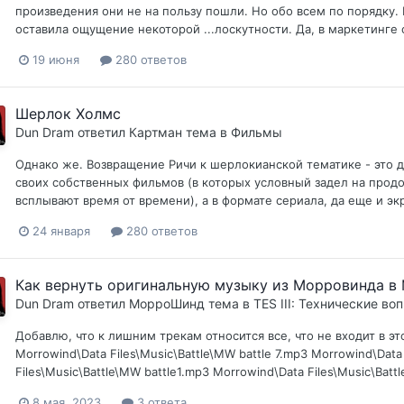
произведения они не на пользу пошли. Но обо всем по порядку.
оставила ощущение некоторой ...лоскутности. Да, в маркетинге 
19 июня
280 ответов
Шерлок Холмс
Dun Dram
ответил
Картман
тема в
Фильмы
Однако же. Возвращение Ричи к шерлокианской тематике - это 
своих собственных фильмов (в которых условный задел на продо
всплывают время от времени), а в формате сериала, да еще и э
24 января
280 ответов
Как вернуть оригинальную музыку из Морровинда в 
Dun Dram
ответил
MорроШинд
тема в
TES III: Технические во
Добавлю, что к лишним трекам относится все, что не входит в это
Morrowind\Data Files\Music\Battle\MW battle 7.mp3 Morrowind\Data
Files\Music\Battle\MW battle1.mp3 Morrowind\Data Files\Music\Batt
8 мая, 2023
3 ответа