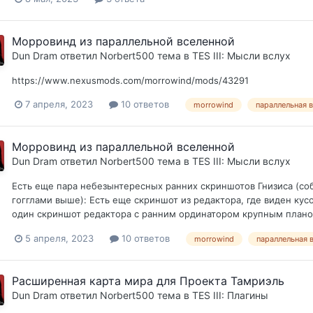
Морровинд из параллельной вселенной
Dun Dram
ответил
Norbert500
тема в
TES III: Мысли вслух
https://www.nexusmods.com/morrowind/mods/43291
7 апреля, 2023
10 ответов
morrowind
параллельная 
Морровинд из параллельной вселенной
Dun Dram
ответил
Norbert500
тема в
TES III: Мысли вслух
Есть еще пара небезынтересных ранних скриншотов Гнизиса (собс
гогглами выше): Есть еще скриншот из редактора, где виден кус
один скриншот редактора с ранним ординатором крупным планом: 
5 апреля, 2023
10 ответов
morrowind
параллельная 
Расширенная карта мира для Проекта Тамриэль
Dun Dram
ответил
Norbert500
тема в
TES III: Плагины