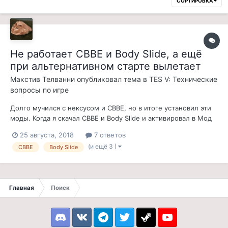
СОРТИРОВКА
Не работает CBBE и Body Slide, а ещё
при альтернативном старте вылетает
Макстив Телванни
опубликовал тема в
TES V: Технические
вопросы по игре
Долго мучился с нексусом и CBBE, но в итоге установил эти
моды. Когда я скачал CBBE и Body Slide и активировал в Мод
Менеджере, то мне вылезла в CBBE менюшка с опциями. Я
25 августа, 2018
7 ответов
всё выбрал, принимаю, мод включён, но в списке плагинов
(и ещё 3 )
CBBE
Body Slide
(Том, где галочки ставишь) он не отображается. А когда
захожу в игру, то...
Главная
Поиск
Discord
VK
Telegram
Twitter
Steam
Youtube