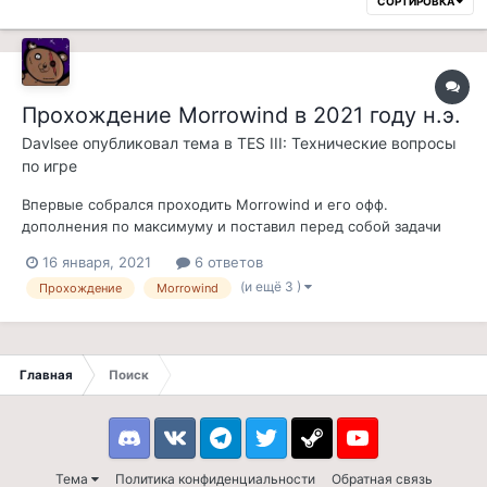
СОРТИРОВКА
Прохождение Morrowind в 2021 году н.э.
Davlsee
опубликовал тема в
TES III: Технические вопросы
по игре
Впервые собрался проходить Morrowind и его офф.
дополнения по максимуму и поставил перед собой задачи
узнать о всех подводных камнях которые могут встретится на
16 января, 2021
6 ответов
этом пути. Первое что я хотел сделать - это разобраться со
(и ещё 3 )
Прохождение
Morrowind
всеми любимым GFM, хотелось бы разобраться какую
версию лучше выбрать и что...
Главная
Поиск
Discord
VK
Telegram
Twitter
Steam
Youtube
Тема
Политика конфиденциальности
Обратная связь