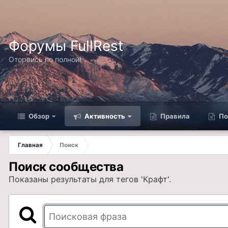
Форумы FullRest
Оторвись по полной!
Обзор
Активность
Правила
По
Главная
Поиск
Поиск сообщества
Показаны результаты для тегов 'Крафт'.