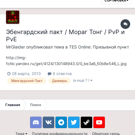
СОРТИРОВКА
Эбенгардский пакт / Мораг Тонг / PvP и
PvE
MrGlaider
опубликовал тема в
TES Online: Призывной пункт
http://img-
fotki.yandex.ru/get/4124/130148943.0/0_be3a6_50b8e546_L.jpg
Орден Эбенгардского Пакта набирает данмеров, нордов и
28 марта, 2013
6 ответов
аргониан в свои ряды! Основная цель нашего ордина
(и ещё 7 )
Эбенгардский Пакт
Данмеры
поддержка Эбенгардский пакта и укреплении собственных
позиций. Высший руководящий состав имеет многолетний
опыт игры в MMORPG...
Главная
Поиск
Discord
VK
Telegram
Twitter
Steam
Youtube
Тема
Политика конфиденциальности
Обратная связь