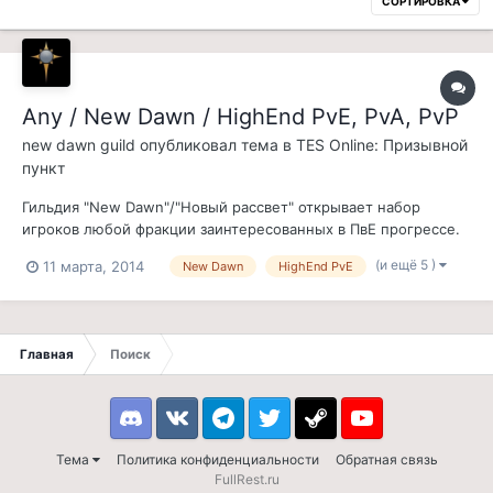
СОРТИРОВКА
Any / New Dawn / HighEnd PvE, PvA, PvP
new dawn guild
опубликовал тема в
TES Online: Призывной
пункт
Гильдия "New Dawn"/"Новый рассвет" открывает набор
игроков любой фракции заинтересованных в ПвЕ прогрессе.
Наши цели: Прохождение всех рейдовых подземелий в игре
(и ещё 5 )
11 марта, 2014
New Dawn
HighEnd PvE
в кратчайшие сроки Получение максимального количества
достижений Развитие гильдии как сообщества игроков
связанных одной целью Получение...
Главная
Поиск
Discord
VK
Telegram
Twitter
Steam
Youtube
Тема
Политика конфиденциальности
Обратная связь
FullRest.ru