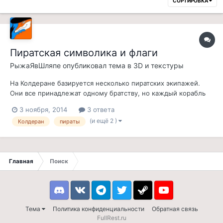
СОРТИРОВКА
Пиратская символика и флаги
РыжаЯвШляпе
опубликовал тема в
3D и текстуры
На Колдеране базируется несколько пиратских экипажей.
Они все принадлежат одному братству, но каждый корабль
имеет собственный флаг, иногда связанный с занимательной
3 ноября, 2014
3 ответа
историей. Наверное, на судне должно быть два флага:
(и ещё 2 )
Колдеран
пираты
халлгарский (тема) и корабельный. Представляю несколько
эскизов, в дальнейшем тр...
Главная
Поиск
Discord
VK
Telegram
Twitter
Steam
Youtube
Тема
Политика конфиденциальности
Обратная связь
FullRest.ru