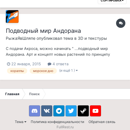
СОРТИРОВКА
Подводный мир Андорана
РыжаЯвШляпе
опубликовал тема в
3D и текстуры
С подачи Акроса, можно начинать " ...подводный мир
Андорана. Арт и концепт новых растений по принципу
ретекстура ванилы, плюс - крупные модели, которыми
22 января, 2015
4 ответа
можно массово завливать морское дно. Типа целых
(и ещё 1 )
кораллы
морское дно
коралловых островов и т.п. " У кого есть идеи и творческий
потенциал?
Главная
Поиск
Discord
VK
Telegram
Twitter
Steam
Youtube
Тема
Политика конфиденциальности
Обратная связь
FullRest.ru