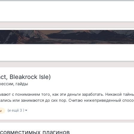
, Bleakrock Isle)
фессии, гайды
ют с пониманием того, как эти деньги заработать. Никакой тайны в
мались или занимаются до сих пор. Считаю нижеприведенный способ
(и ещё 3 )
м
t совместимых плагинов