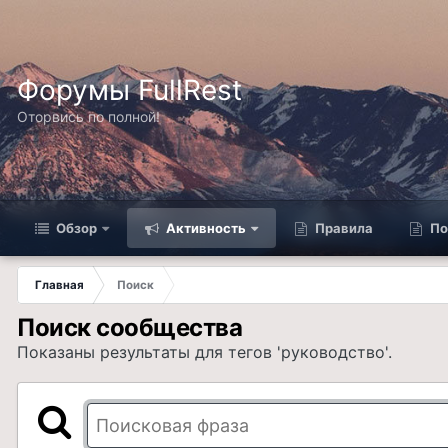
Форумы FullRest
Оторвись по полной!
Обзор
Активность
Правила
По
Главная
Поиск
Поиск сообщества
Показаны результаты для тегов 'руководство'.