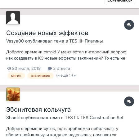
СОРТИРОВКА
Создание новых эффектов
Vasya00
опубликовал тема в
TES III: Плагины
Доброго времени суток! У меня встал интересный вопрос:
как создавать в КС новые эффекты заклинаний? То есть не
сами спеллы, а чисто эффекты. И где прописано, как именно
23 июля, 2019
3 ответа
должны выполняться уже существующие эффекты?
(и ещё 1 )
магия
заклинания
Собственно, промежуточная цель -- разобраться с
созданием полной призывной брони. Я...
Эбонитовая кольчуга
Shamil
опубликовал тема в
TES III: TES Construction Set
Доброго времени суток, есть проблемка небольшая, у
эбонитовой кольчуги когда ее надеваешь, появляется