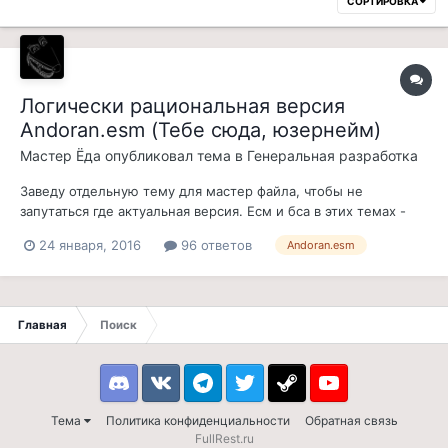
СОРТИРОВКА
Логически рациональная версия
Andoran.esm (Тебе сюда, юзернейм)
Мастер Ёда
опубликовал тема в
Генеральная разработка
Заведу отдельную тему для мастер файла, чтобы не
запутаться где актуальная версия. Есм и бса в этих темах -
для обычной версии Скайрима. Формат Skyrim Special Edition
24 января, 2016
96 ответов
Andoran.esm
пока что использоваться не будет. Чтобы попасть на
архипелаг нужно начать новую игру, новая игра начнется на
корабле у берегов Колд...
Главная
Поиск
Discord
VK
Telegram
Twitter
Steam
Youtube
Тема
Политика конфиденциальности
Обратная связь
FullRest.ru