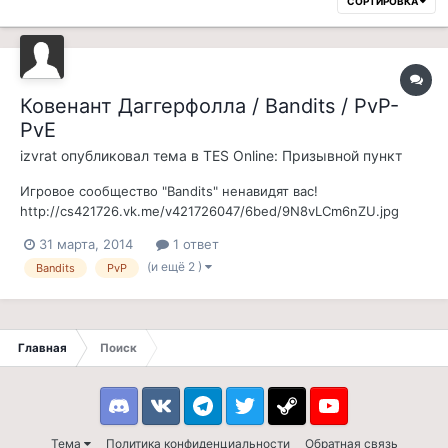
СОРТИРОВКА
Ковенант Даггерфолла / Bandits / PvP-
PvE
izvrat
опубликовал тема в
TES Online: Призывной пункт
Игровое сообщество "Bandits" ненавидят вас!
http://cs421726.vk.me/v421726047/6bed/9N8vLCm6nZU.jpg
Немного о нас: история сообщества начинается в далёком
31 марта, 2014
1 ответ
2004 году в игре под названием Бойцовский клуб, спустя год
(и ещё 2 )
Bandits
PvP
появился в Арена Онлайн, еще через полгода клан открыл
свое представительство в Line...
Главная
Поиск
Discord
VK
Telegram
Twitter
Steam
Youtube
Тема
Политика конфиденциальности
Обратная связь