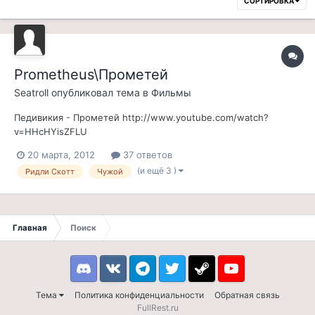
СОРТИРОВКА
Prometheus\Прометей
Seatroll
опубликовал тема в
Фильмы
Педивикия - Прометей http://www.youtube.com/watch?
v=HHcHYisZFLU
20 марта, 2012
37 ответов
(и ещё 3 )
Ридли Скотт
Чужой
Главная
Поиск
Discord
VK
Telegram
Twitter
Steam
Youtube
Тема
Политика конфиденциальности
Обратная связь
FullRest.ru