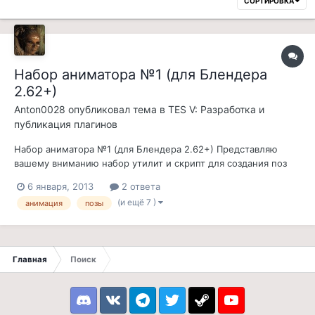
СОРТИРОВКА
Набор аниматора №1 (для Блендера
2.62+)
Anton0028
опубликовал тема в
TES V: Разработка и
публикация плагинов
Набор аниматора №1 (для Блендера 2.62+) Представляю
вашему вниманию набор утилит и скрипт для создания поз
или полноценной анимации для игры Скайрим используя
6 января, 2013
2 ответа
Блендер 2.62 и выше.
(и ещё 7 )
анимация
позы
http://jpegshare.net/thumbs/4b/e6/4be6f4ca52bc035bdfd09aa2
d907d8f8.jpg Ссылка для скачивания с Нексуса: Клик :...
Главная
Поиск
Discord
VK
Telegram
Twitter
Steam
Youtube