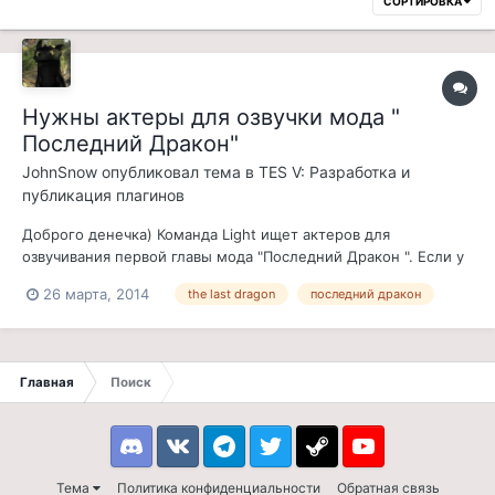
СОРТИРОВКА
Нужны актеры для озвучки мода "
Последний Дракон"
JohnSnow
опубликовал тема в
TES V: Разработка и
публикация плагинов
Доброго денечка) Команда Light ищет актеров для
озвучивания первой главы мода "Последний Дракон ". Если у
вас есть желание, время и вы настроены серьезно
26 марта, 2014
the last dragon
последний дракон
выполнить свою работу, милости просим. Людей с плохими
микрофонами, несерьезно настроенных и с тысячей и одним
вопросом просим не отписывать. Если...
Главная
Поиск
Discord
VK
Telegram
Twitter
Steam
Youtube
Тема
Политика конфиденциальности
Обратная связь