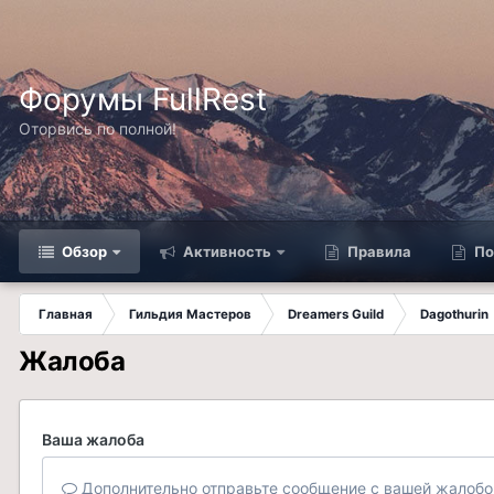
Форумы FullRest
Оторвись по полной!
Обзор
Активность
Правила
По
Главная
Гильдия Мастеров
Dreamers Guild
Dagothurin
Жалоба
Ваша жалоба
Дополнительно отправьте сообщение с вашей жалобо