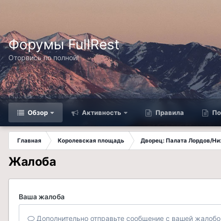
Форумы FullRest
Оторвись по полной!
Обзор
Активность
Правила
По
Главная
Королевская площадь
Дворец: Палата Лордов/Н
Жалоба
Ваша жалоба
Дополнительно отправьте сообщение с вашей жалобо