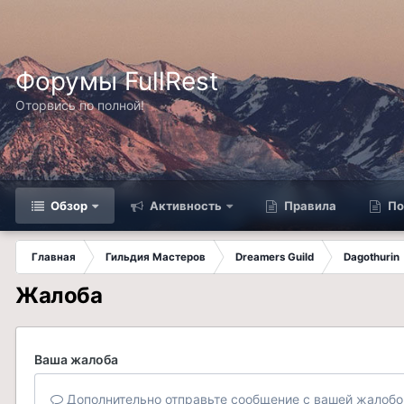
Форумы FullRest
Оторвись по полной!
Обзор
Активность
Правила
По
Главная
Гильдия Мастеров
Dreamers Guild
Dagothurin
Жалоба
Ваша жалоба
Дополнительно отправьте сообщение с вашей жалобо