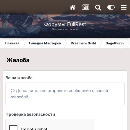
Форумы FullRest
Оторвись по полной!
Главная
Гильдия Мастеров
Dreamers Guild
Dagothurin
Жалоба
Ваша жалоба
Дополнительно отправьте сообщение с вашей
жалобой.
Проверка безопасности