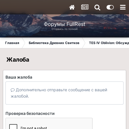
Форумы FullRest
Оторвись по полной!
Главная
Библиотека Древних Свитков
TES IV Oblivion: Обсуж
Жалоба
Ваша жалоба
Дополнительно отправьте сообщение с вашей
жалобой.
Проверка безопасности