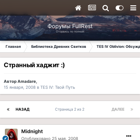
Форумы FullRest
Оторвись по полной!
Главная
Библиотека Древних Свитков
TES IV Oblivion: Обсуж
Странный хаджит :)
Автор
Amadare
,
15 января, 2008
в
TES IV: Твой Путь
НАЗАД
Страница 2 из 2
ДАЛЕЕ
Midnight
Опубликовано
25 мая, 2008