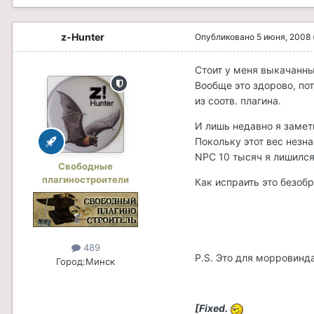
z-Hunter
Опубликовано
5 июня, 2008
Стоит у меня выкачанный
Вообще это здорово, по
из соотв. плагина.
И лишь недавно я замети
Покольку этот вес незн
NPC 10 тысяч я лишился
Свободные
плагиностроители
Как испраить это безоб
489
P.S. Это для морровинд
Город:
Минск
[Fixed.