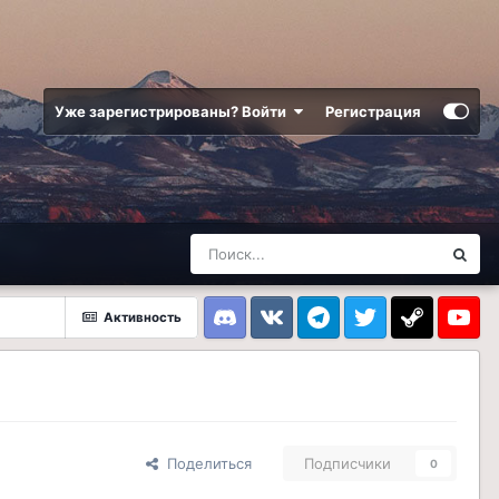
Уже зарегистрированы? Войти
Регистрация
Активность
Discord
VK
Telegram
Twitter
Steam
Youtub
Поделиться
Подписчики
0