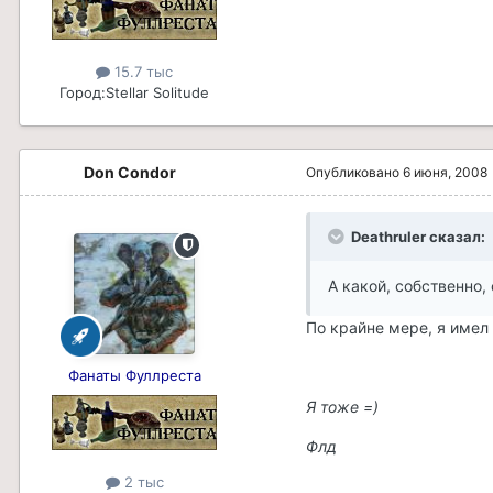
15.7 тыс
Город:
Stellar Solitude
Don Condor
Опубликовано
6 июня, 2008
Deathruler сказал:
А какой, собственно
По крайне мере, я имел
Фанаты Фуллреста
Я тоже =)
Флд
2 тыс