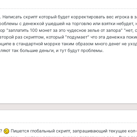
. Написать скрипт который будет корректировать вес игрока в з
роблемы с денежкой ушедшей на торговлю или взятки небудет, н
ор "заплатить 100 монет за это чудесное зелье от запора" "нет, 
второй раз скриптом, который "подумает" что эта денежка поки
нципе в стандартной моррке таким образом много денег не ухо
ляют так большие деньги, и тут будут проблемы.
м?
Пишется глобальный скрипт, запрашивающий текущее кол-во