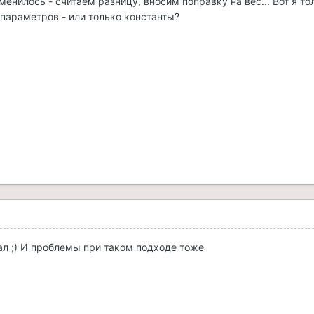
изменилось - считаем разницу, вносим поправку на вес... Вот я
параметров - или только константы?
сал ;) И проблемы при таком подходе тоже