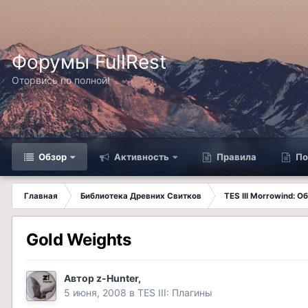
Форумы FullRest
Оторвись по полной!
Обзор
Активность
Правила
По
Главная
Библиотека Древних Свитков
TES III Morrowind: 
Gold Weights
Автор
z-Hunter
,
5 июня, 2008
в
TES III: Плагины