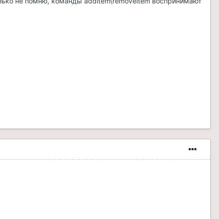
 только не помню, команды additem\removeitem воспринимают