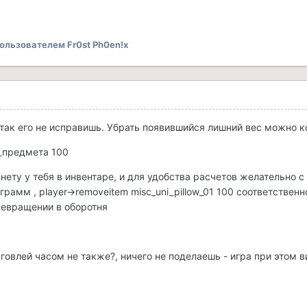
ользователем Fr0st Ph0en!x
 так его не исправишь. Убрать появившийся лишний вес можно 
_предмета 100
нету у тебя в инвентаре, и для удобства расчетов желательно с в
рамм , player->removeitem misc_uni_pillow_01 100 соответствен
ревращении в оборотня
орговлей часом не также?, ничего не поделаешь - игра при этом