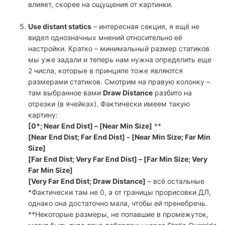
влияет, скорее на ощущения от картинки.
Use distant statics
– интересная секция, я ещё не
видел однозначных мнений относительно её
настройки. Кратко – минимальный размер статиков
мы уже задали и теперь нам нужна определить еще
2 числа, которые в принципе тоже являются
размерами статиков. Смотрим на правую колонку –
там выбранное вами
Draw Distance
разбито на
отрезки (в ячейках). Фактически имеем такую
картину:
[0*; Near End Dist] – [Near Min Size]
**
[Near End Dist; Far End Dist] - [Near Min Size; Far Min
Size]
[Far End Dist; Very Far End Dist] – [Far Min Size; Very
Far Min Size]
[Very Far End Dist; Draw Distance]
– всё остальные
*Фактически там не 0, а от границы прорисовки ДЛ,
однако она достаточно мала, чтобы ей пренебречь.
**Некоторые размеры, не попавшие в промежуток,