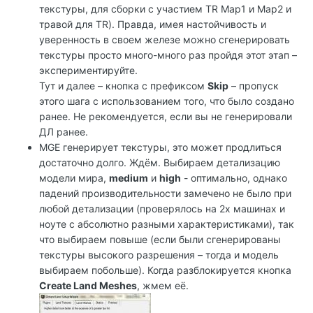
текстуры, для сборки с участием TR Мар1 и Мар2 и
травой для TR). Правда, имея настойчивость и
уверенность в своем железе можно сгенерировать
текстуры просто много-много раз пройдя этот этап –
экспериментируйте.
Тут и далее – кнопка с префиксом
Skip
– пропуск
этого шага с использованием того, что было создано
ранее. Не рекомендуется, если вы не генерировали
ДЛ ранее.
MGE генерирует текстуры, это может продлиться
достаточно долго. Ждём. Выбираем детализацию
модели мира,
medium
и
high
- оптимально, однако
падений производительности замечено не было при
любой детализации (проверялось на 2х машинах и
ноуте с абсолютно разными характеристиками), так
что выбираем повыше (если были сгенерированы
текстуры высокого разрешения – тогда и модель
выбираем побольше). Когда разблокируется кнопка
Create Land Meshes
, жмем её.