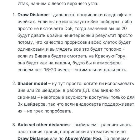
Итак, начнем с левого верхнего угла:
Draw Distance
– дальность прорисовки ландшафта в
ячейках. Если вы не используете 3ие шейдеры, либо
просто не включаете DoF, тогда значения выше 20
будут давать крайне неинтересный результат просто
потому, что качество прорисовки всех клеток будет
одинаковым и выглядеть все это будет топорно -
если из Вивека будете смотреть на Красную Гору,
она будет как на ладони, будто бы и атмосферы
совсем нет. 16-20 ячеек – оптимальная дальность.
Shader model
– ну тут просто: хотите ли использовать
3ие или 2е шейдеры в работе ДЛ. Как видно по
скринам – некоторые вкусности доступны только для
3х шейдеров, так что если видеокарта поддерживает
их – не грех попробовать.
Auto set other distances
– выбираем – рассчитывать
расстояния границ прорисовки автоматически по
Draw Distance
или по
Above Water Fog
. По первому