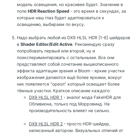
модель освещения, но красивее будет. Значение в
поле
HDR Reaction Speed
- это время в секундах, за
которые наш глаз будет адаптироваться к
освещению, выбираем по вкусу.
Надо выбрать любой из DX9 HLSL HDR [1-6] шейдеров
в
Shader Editor/Edit Active
. Рекомендую сразу
попробовать первый или второй, ну и
поэкспериментировать с остальными. Все они
представляют собой сочетание вышеописанного
эффекта адаптации зрения и Bloom - яркие участки
изображения делаются ещё более яркими, вокруг
них появляется "ореол" который освещает более
тёмные участки. Краткое описание каждого:
DX9 HLSL HDR 1
- аналог мода FakeHDR для
Обливиона, только под Морровинд. На
производительность влияет не сильно.
DX9 HLSL HDR 2
- просто HDR-шейдер,
написанный автором. Визуальных отличий от