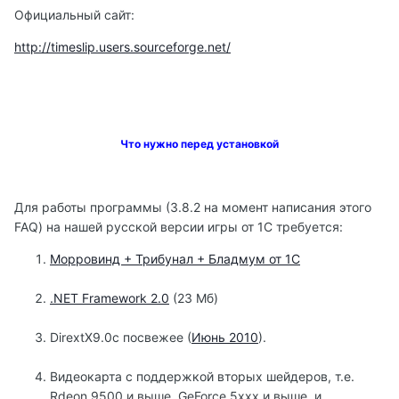
Официальный сайт:
http://timeslip.users.sourceforge.net/
Что нужно перед установкой
Для работы программы (3.8.2 на момент написания этого
FAQ) на нашей русской версии игры от 1С требуется:
Морровинд + Трибунал + Бладмум от 1С
.NET Framework 2.0
(23 Мб)
DirextX9.0с посвежее (
Июнь 2010
).
Видеокарта с поддержкой вторых шейдеров, т.е.
Rdeon 9500 и выше, GeForce 5ххх и выше, и