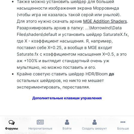
Также можно установить шейдер для большей
насыщенности изображения экрана Морровинда
(чтобы игра не казалась такой серой или унылой).
Для этого нужно скачать архив
MGE Addition Shaders
.
Разархивировать архив в папку: ...\Morrowind\Data
Files\shaders\default и установить шейдер SaturateX.fx,
где X - коэффициент насыщения. Я, например,
поставил себе X=0.25, а вообще в MGE входит
Saturate.fx c коэффициентом насыщения X=0.5, а это
аж +100% и выглядит стандартный очень уж
мультяшно, но можно поставить и его.
Крайне советую ставить шейдер HDR/Bloom
до
остальных шейдеров, но никто не мешает
экспериментировать, переставляя.
Дополнительные клавиши управления
Macro Editor
- назначение различных функций (снятие
скриншотов, вкл./выкл. Distant Land, шейдеров и т.п.) на
Форумы
Непрочитанные
Войти
Создать аккаунт
Больше
различные клавиши.