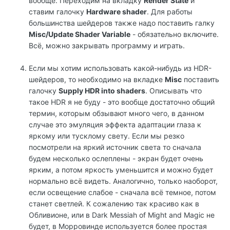
вообще. Переходим на вкладку
Render State
и
ставим галочку
Hardware shader
. Для работы
большинства шейдеров также надо поставить галку
Misc/Update Shader Variable
- обязательно включите.
Всё, можно закрывать программу и играть.
Если мы хотим использовать какой-нибудь из HDR-
шейдеров, то необходимо на вкладке
Misc
поставить
галочку
Supply HDR into shaders
. Описывать что
такое HDR я не буду - это вообще достаточно общий
термин, которым обзывают много чего, в данном
случае это эмуляция эффекта адаптации глаза к
яркому или тусклому свету. Если мы резко
посмотрели на яркий источник света то сначала
будем несколько ослеплены - экран будет очень
ярким, а потом яркость уменьшится и можно будет
нормально всё видеть. Аналогично, только наоборот,
если освещение слабое - сначала всё темное, потом
станет светлей. К сожалению так красиво как в
Обливионе, или в Dark Messiah of Might and Magic не
будет, в Морровинде используется более простая