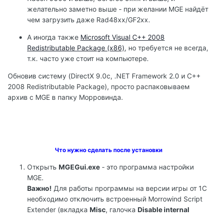
желательно заметно выше - при желании MGE найдёт
чем загрузить даже Rad48хх/GF2хх.
А иногда также
Microsoft Visual C++ 2008
Redistributable Package (x86)
, но требуется не всегда,
т.к. часто уже стоит на компьютере.
Обновив систему (DirectX 9.0с, .NET Framework 2.0 и C++
2008 Redistributable Package), просто распаковываем
архив с MGE в папку Морровинда.
Что нужно сделать после установки
Открыть
MGEGui.exe
- это программа настройки
MGE.
Важно!
Для работы программы на версии игры от 1С
необходимо отключить встроенный Morrowind Script
Extender (вкладка
Misc
, галочка
Disable internal