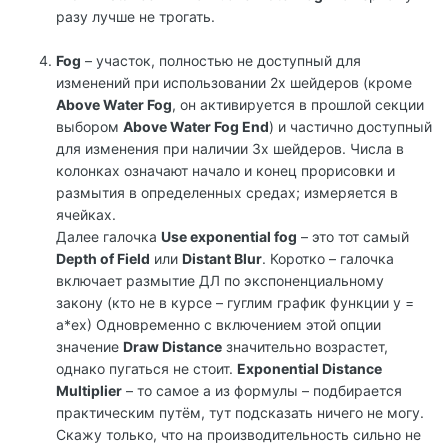
разу лучше не трогать.
Fog
– участок, полностью не доступный для
изменений при использовании 2х шейдеров (кроме
Above Water Fog
, он активируется в прошлой секции
выбором
Above Water Fog End
) и частично доступный
для изменения при наличии 3х шейдеров. Числа в
колонках означают начало и конец прорисовки и
размытия в определенных средах; измеряется в
ячейках.
Далее галочка
Use exponential fog
– это тот самый
Depth of Field
или
Distant Blur
. Коротко – галочка
включает размытие ДЛ по экспоненциальному
закону (кто не в курсе – гуглим график функции y =
a*ex) Одновременно с включением этой опции
значение
Draw Distance
значительно возрастет,
однако пугаться не стоит.
Exponential Distance
Multiplier
– то самое a из формулы – подбирается
практическим путём, тут подсказать ничего не могу.
Скажу только, что на производительность сильно не