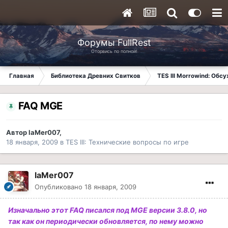
Форумы FullRest
Оторвись по полной!
Главная
Библиотека Древних Свитков
TES III Morrowind: Обс
FAQ MGE
Автор
laMer007
,
18 января, 2009
в
TES III: Технические вопросы по игре
laMer007
Опубликовано
18 января, 2009
Изначально этот FAQ писался под MGE версии 3.8.0, но
так как он периодически обновляется, по нему можно