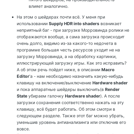
влияет аналогично.
На этом о шейдерах почти всё. У меня при
использовании
Supply HDR into shaders
возникает
неприятный баг - при загрузке Морровинда ролики не
отображаются вообще, а сама загрузка происходит
очень долго, видимо из-за какого-то недочета в
программе большая честь ресурсов уходит не на
загрузку Морровинда, а на обработку картинки,
иллюстрирующей загрузку игры. Как это исправить?
А об этом речь пойдет ниже, в описании
Macro
Editor
'a - нам необходимо назначить какую-нибудь
клавишу на включение/выключение
Hardware shader
и пока аппаратные шейдеры выключить(в
Render
State
убираем галочку
Hardware shader
). А после
загрузки сохранения соответственно нажать на эту
клавишу, всё будет работать. Об этом смотри в
следующем разделе. Также этот баг можно убрать,
уменьшив уровень антианализинга или отключив его
вовсе.