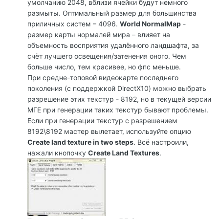
умолчанию 2048, вблизи ячейки будут немного
размыты. Оптимальный размер для большинства
приличных систем – 4096.
World NormalMap
-
размер карты нормалей мира – влияет на
объемность восприятия удалённого ландшафта, за
счёт лучшего освещения/затенения оного. Чем
больше число, тем красивее, но фпс меньше.
При средне-топовой видеокарте последнего
поколения (с поддержкой DirectX10) можно выбрать
разрешение этих текстур - 8192, но в текущей версии
МГЕ при генерации таких текстур бывают проблемы.
Если при генерации текстур с разрешением
8192\8192 мастер вылетает, используйте опцию
Create land texture in two steps
. Всё настроили,
нажали кнопочку
Create Land Textures
.