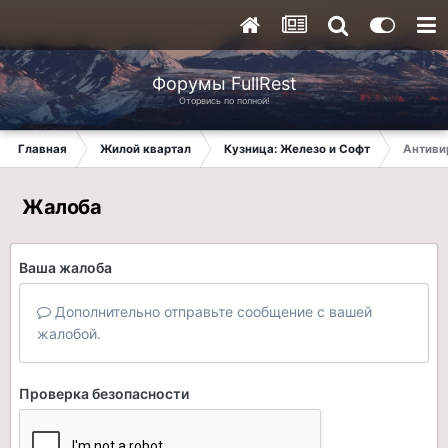
Форумы FullRest
Оторвись по полной!
Главная
Жилой квартал
Кузница: Железо и Софт
Антиви
Жалоба
Ваша жалоба
Дополнительно отправьте сообщение с вашей
жалобой.
Проверка безопасности