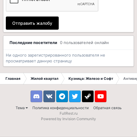
Отправить жалобу
Последние посетители
0 пользователей онлайн
Ни одного зарегистрированного пользователя не
просматривает данную страницу
Главная
Жилой квартал
Кузница: Железо и Софт
Антиви
Discord
VK
Telegram
Twitter
Steam
Youtube
Тема
Политика конфиденциальности
Обратная связь
FullRest.ru
Powered by Invision Community