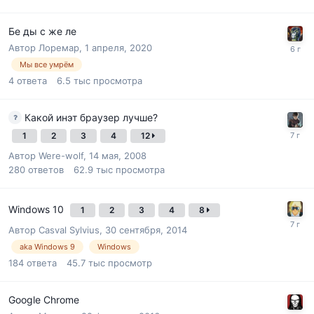
Бе ды с же ле
Автор
Лоремар
,
1 апреля, 2020
Мы все умрём
4
ответа
6.5 тыс
просмотра
Какой инэт браузер лучше?
1
2
3
4
12
Автор
Were-wolf
,
14 мая, 2008
280
ответов
62.9 тыс
просмотра
Windows 10
1
2
3
4
8
Автор
Casval Sylvius
,
30 сентября, 2014
aka Windows 9
Windows
184
ответа
45.7 тыс
просмотр
Google Chrome