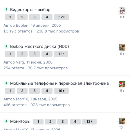
Видеокарта - выбор
1
2
3
4
52
Автор
Boblen
,
19 апреля, 2005
1.3 тыс
ответов
238.8 тыс
просмотров
Выбор жесткого диска (HDD)
1
2
3
4
11
Автор
Varg
,
11 июня, 2006
254
ответа
70.7 тыс
просмотров
Мобильные телефоны и переносная электроника
1
2
3
4
19
Автор
MorfiX
,
1 января, 2005
466
ответов
97.8 тыс
просмотров
Мониторы
1
2
3
4
12
Автор
MorfiX
,
13 апреля, 2006