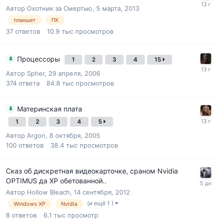
Автор
Охотник за Смертью
,
5 марта, 2013
планшет
ПК
37
ответов
10.9 тыс
просмотров
Процессоры
1
2
3
4
15
Автор
Spher
,
29 апреля, 2006
374
ответа
84.8 тыс
просмотров
Материнская плата
1
2
3
4
5
Автор
Argon
,
8 октября, 2005
100
ответов
38.4 тыс
просмотров
Сказ об дискретная видеокарточке, сраном Nvidia
OPTIMUS да XP обетованной..
Автор
Hollow Bleach
,
14 сентября, 2012
(и ещё 1 )
Windows XP
Nvidia
8
ответов
6.1 тыс
просмотр