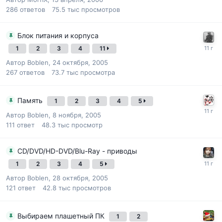
286
ответов
75.5 тыс
просмотров
Блок питания и корпуса
1
2
3
4
11
Автор
Boblen
,
24 октября, 2005
267
ответов
73.7 тыс
просмотра
Память
1
2
3
4
5
Автор
Boblen
,
8 ноября, 2005
111
ответ
48.3 тыс
просмотр
CD/DVD/HD-DVD/Blu-Ray - приводы
1
2
3
4
5
Автор
Boblen
,
28 октября, 2005
121
ответ
42.8 тыс
просмотров
Выбираем плашетный ПК
1
2