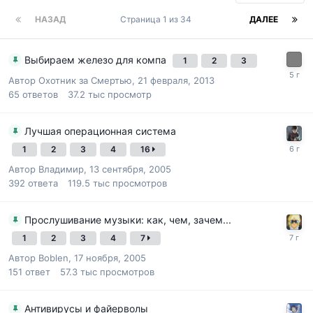
НАЗАД
Страница 1 из 34
ДАЛЕЕ
Выбираем железо для компа
1
2
3
Автор
Охотник за Смертью
,
21 февраля, 2013
65
ответов
37.2 тыс
просмотр
Лучшая операционная система
1
2
3
4
16
Автор
Владимир
,
13 сентября, 2005
392
ответа
119.5 тыс
просмотров
Прослушивание музыки: как, чем, зачем...
1
2
3
4
7
Автор
Boblen
,
17 ноября, 2005
151
ответ
57.3 тыс
просмотров
Антивирусы и файерволы