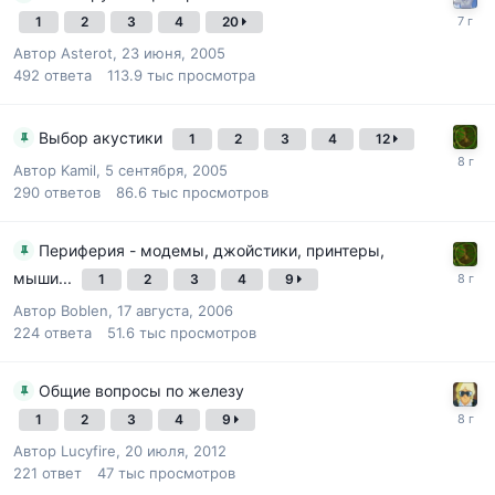
1
2
3
4
20
Автор
Asterot
,
23 июня, 2005
492
ответа
113.9 тыс
просмотра
Выбор акустики
1
2
3
4
12
Автор
Kamil
,
5 сентября, 2005
290
ответов
86.6 тыс
просмотров
Периферия - модемы, джойстики, принтеры,
мыши...
1
2
3
4
9
Автор
Boblen
,
17 августа, 2006
224
ответа
51.6 тыс
просмотров
Общие вопросы по железу
1
2
3
4
9
Автор
Lucyfire
,
20 июля, 2012
221
ответ
47 тыс
просмотров