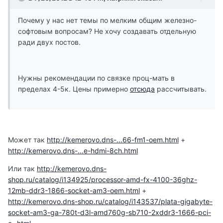
Почему у нас нет темы по мелким общим железно-
софтовым вопросам? Не хочу создавать отдельную
ради двух постов.
Нужны рекомендации по связке проц-мать в
пределах 4-5к. Цены примерно
отсюда
рассчитывать.
Может так
http://kemerovo.dns-...66-fm1-oem.html
+
http://kemerovo.dns-...e-hdmi-8ch.html
Или так
http://kemerovo.dns-
shop.ru/catalog/i134925/processor-amd-fx-4100-36ghz-
12mb-ddr3-1866-socket-am3-oem.html
+
http://kemerovo.dns-shop.ru/catalog/i143537/plata-gigabyte-
socket-am3-ga-780t-d3l-amd760g-sb710-2xddr3-1666-pci-