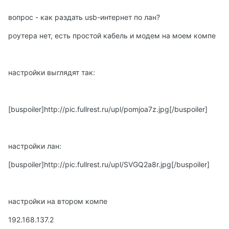
вопрос - как раздать usb-интернет по лан?
роутера нет, есть простой кабель и модем на моем компе
настройки выглядят так:
[buspoiler]
http://pic.fullrest.ru/upl/pomjoa7z.jpg
[/buspoiler]
настройки лан:
[buspoiler]
http://pic.fullrest.ru/upl/SVGQ2a8r.jpg
[/buspoiler]
настройки на втором компе
192.168.137.2