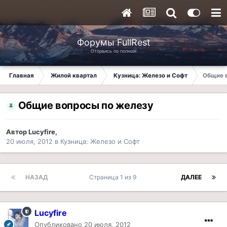
Форумы FullRest
Оторвись по полной!
Главная
Жилой квартал
Кузница: Железо и Софт
Общие 
Общие вопросы по железу
Автор
Lucyfire
,
20 июля, 2012
в
Кузница: Железо и Софт
НАЗАД
Страница 1 из 9
ДАЛЕЕ
Lucyfire
Опубликовано
20 июля, 2012