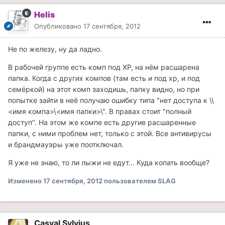
Helis
Опубликовано
17 сентября, 2012
Не по железу, ну да ладно.
В рабочей группе есть комп под XP, на нём расшарена
папка. Когда с других компов (там есть и под xp, и под
семёркой) на этот комп заходишь, папку видно, но при
попытке зайти в неё получаю ошибку типа "нет доступа к \\
<имя компа>\<имя папки>\". В правах стоит "полный
доступ". На этом же компе есть другие расшаренные
папки, с ними проблем нет, только с этой. Все антивирусы
и брандмауэры уже поотключал.
Я уже не знаю, то ли лыжи не едут... Куда копать вообще?
Изменено
17 сентября, 2012
пользователем SLAG
Casval Sylvius