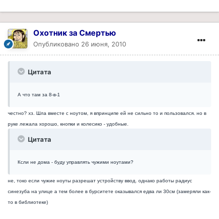
Охотник за Смертью
Опубликовано
26 июня, 2010
Цитата
А что там за 8-в-1
честно? хз. Шла вместе с ноутом, я впринципе ей не сильно то и пользовался. но в
руке лежала хорошо, кнопки и колесико - удобные.
Цитата
Ксли не дома - буду управлять чужими ноутами?
не, токо если чужие ноуты разрешат устройству ввод. однако работы радиус
синезуба на улице а тем более в бурситете оказывался едва ли 30см (замеряли как-
то в библиотеке)