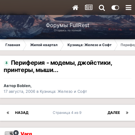
Форумы FullRest
Оторвись по полной!
Главная
Жилой квартал
Кузница: Железо и Софт
Перифер
Периферия - модемы, джойстики,
принтеры, мыши...
Автор
Boblen
,
17 августа, 2006
в
Кузница: Железо и Софт
НАЗАД
Страница 4 из 9
ДАЛЕЕ
Varg