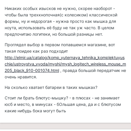
Никаких особых изысков не нужно, скорее наоборот -
чтобы была трехкнопочная(с колесиком) классической
формы, ну и недорогая - нужна просто как мышка для
ноута, использовать её буду не так уж часто. В целом
предпочитаю логитеки, но большой разницы нет.
Проглядел выбор в первом попавшемся магазине, вот
такая поидее как раз подходит
http://elmir.ua/catalog/komp_yuternaya_tehnika_komplektuyus
chie/ustroystva_vvoda/myshi/mysh_logitech_wireless_mouse_m
205_black_910-001074.html
, правда большой передатчик не
очень нравится.
На сколько хватает батареи в таких мышках?
Стоит ли брать блютус-мышку? - в плюсах - не занимает
юсб и место, в минусах - бОльшая цена, да и с блютусом
какие нибудь бока могут быть