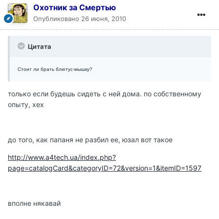
Охотник за Смертью
Опубликовано
26 июня, 2010
Цитата
Стоит ли брать блютус-мышку?
только если будешь сидеть с ней дома. по собственному
опыту, хех
до того, как папаня не разбил ее, юзал вот такое
http://www.a4tech.ua/index.php?
page=catalogCard&categoryID=72&version=1&itemID=1597
вполне някавай