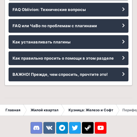
FAQ Oblivion: Технические вопросы
FAQ или ЧаВо по проблемам с плагинами
Как устанавливать плагины
Как правильно просить о помощи в этом разделе
ВАЖНО! Прежде, чем спросить, прочтите это!
Главная
Жилой квартал
Кузница: Железо и Софт
Перифер
Discord
VK
Telegram
Twitter
Steam
Youtube