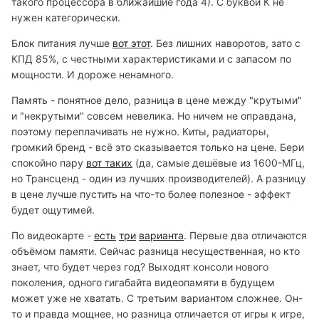
такого процессора в ближайшие года 4). С буквой К не
нужен категорически.
Блок питания лучше
вот этот
. Без лишних наворотов, зато с
КПД 85%, с честными характеристиками и с запасом по
мощности. И дороже ненамного.
Память - понятное дело, разница в цене между "крутыми"
и "некрутыми" совсем невелика. Но ничем не оправдана,
поэтому переплачивать не нужно. Киты, радиаторы,
громкий бренд - всё это сказывается только на цене. Бери
спокойно пару
вот таких
(да, самые дешёвые из 1600-МГц,
но Трансценд - один из лучших производителей). А разницу
в цене лучше пустить на что-то более полезное - эффект
будет ощутимей.
По видеокарте -
есть
три
варианта
. Первые два отличаются
объёмом памяти. Сейчас разница несущественная, но кто
знает, что будет через год? Выходят консоли нового
поколения, одного гигабайта видеопамяти в будущем
может уже не хватать. С третьим вариантом сложнее. Он-
то и правда мощнее, но разница отличается от игры к игре,