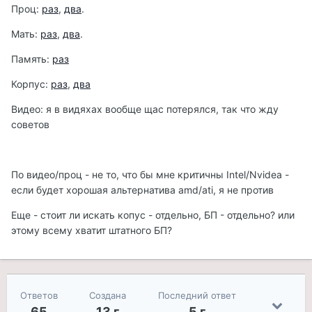
Проц:
раз
,
два
.
Мать:
раз
,
два
.
Память:
раз
Корпус:
раз
,
два
Видео: я в видяхах вообще щас потерялся, так что жду
советов
По видео/проц - не то, что бы мне критичны Intel/Nvidea -
если будет хорошая альтернатива amd/ati, я не против
Еще - стоит ли искать копус - отдельно, БП - отдельно? или
этому всему хватит штатного БП?
Ответов
Создана
Последний ответ
65
13 г
5 г