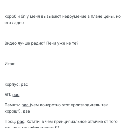
короб и бп у меня вызывают недоумение в плане цены. но
это ладно
Видео лучше радик? Печи уже не те?
Итак:
Корпус:
рас
БП:
рас
Память:
рас
(чем конкретно этот производитель так
хорош?), два
Проц:
рас
. Кстати, в чем принципиальное отличие от того
же, но с модификатором
К
?