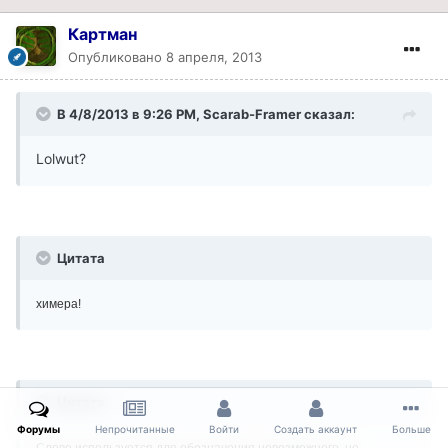
Картман
Опубликовано
8 апреля, 2013
В 4/8/2013 в 9:26 PM, Scarab-Framer сказал:
Lolwut?
Цитата
химера!
Цитата
Форумы
Непрочитанные
Войти
Создать аккаунт
Больше
Слово используется для обозначения невозможного, не