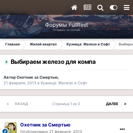
Форумы FullRest
Оторвись по полной!
Главная
Жилой квартал
Кузница: Железо и Софт
Выбира
Выбираем железо для компа
Автор
Охотник за Смертью
,
21 февраля, 2013
в
Кузница: Железо и Софт
НАЗАД
Страница 1 из 3
ДАЛЕЕ
Охотник за Смертью
Опубликовано
21 февраля, 2013