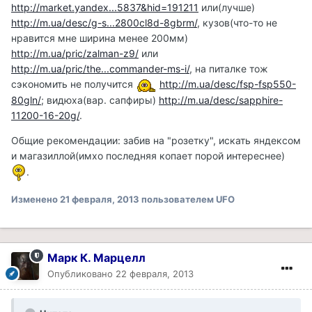
http://market.yandex...5837&hid=191211
или(лучше)
http://m.ua/desc/g-s...2800cl8d-8gbrm/
, кузов(что-то не
нравится мне ширина менее 200мм)
http://m.ua/pric/zalman-z9/
или
http://m.ua/pric/the...commander-ms-i/
, на питалке тож
сэкономить не получится
http://m.ua/desc/fsp-fsp550-
80gln/
; видюха(вар. сапфиры)
http://m.ua/desc/sapphire-
11200-16-20g/
.
Общие рекомендации: забив на "розетку", искать яндексом
и магазиллой(имхо последняя копает порой интереснее)
.
Изменено
21 февраля, 2013
пользователем UFO
Марк К. Марцелл
Опубликовано
22 февраля, 2013