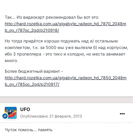
Так... Из видеокарт рекомендовал бы вот это:
http://hard.rozetka.com.ua/gigabyte_radeon_hd_7870_2048m
b_gv_r787oc_2gd/p210918/
Но тогда придётся хорошо подумать над а) остальным
комплектом, т.к. за 5000 мы уже вылезли б) над корпусом,
ибо 3 пропеллера - это тихо и холодно, но места занимает
много.
Более бюджетный вариант -
http://hard.rozetka.com.ua/gigabyte_radeon_hd_7850_2048m
b_gv_r785oc_2gd/p210917/
UFO
Опубликовано
21 февраля, 2013
Чуток помочь... память