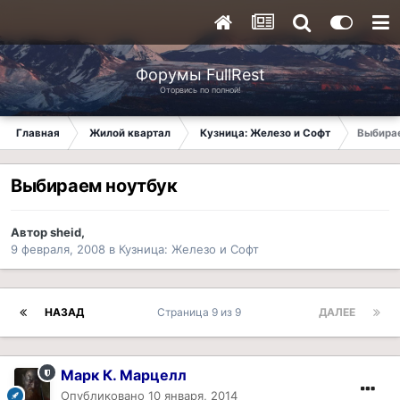
Форумы FullRest
Оторвись по полной!
Главная
Жилой квартал
Кузница: Железо и Софт
Выбира
Выбираем ноутбук
Автор
sheid
,
9 февраля, 2008
в
Кузница: Железо и Софт
НАЗАД
Страница 9 из 9
ДАЛЕЕ
Марк К. Марцелл
Опубликовано
10 января, 2014