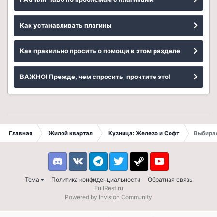
Как устанавливать плагины
Как правильно просить о помощи в этом разделе
ВАЖНО! Прежде, чем спросить, прочтите это!
Главная
Жилой квартал
Кузница: Железо и Софт
Выбира
Discord
VK
Telegram
Twitter
Steam
Youtube
Тема
Политика конфиденциальности
Обратная связь
FullRest.ru
Powered by Invision Community