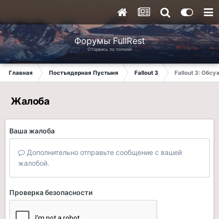
Форумы FullRest
Оторвись по полной!
Главная
Постъядерная Пустыня
Fallout 3
Fallout 3: Обс
Жалоба
Ваша жалоба
Дополнительно отправьте сообщение с вашей
жалобой.
Проверка безопасности