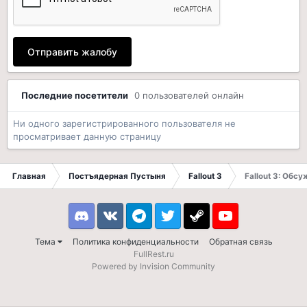
Отправить жалобу
Последние посетители
0 пользователей онлайн
Ни одного зарегистрированного пользователя не
просматривает данную страницу
Главная
Постъядерная Пустыня
Fallout 3
Fallout 3: Обс
Discord
VK
Telegram
Twitter
Steam
Youtube
Тема
Политика конфиденциальности
Обратная связь
FullRest.ru
Powered by Invision Community