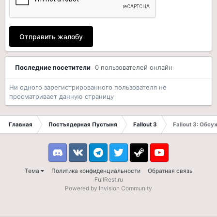
Отправить жалобу
Последние посетители
0 пользователей онлайн
Ни одного зарегистрированного пользователя не
просматривает данную страницу
Главная
Постъядерная Пустыня
Fallout 3
Fallout 3: Обс
Discord
VK
Telegram
Twitter
Steam
Youtube
Тема
Политика конфиденциальности
Обратная связь
FullRest.ru
Powered by Invision Community