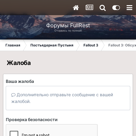
Форумы FullRest
Оторвись по полной!
Главная
Постъядерная Пустыня
Fallout 3
Fallout 3: Обс
Жалоба
Ваша жалоба
Дополнительно отправьте сообщение с вашей
жалобой.
Проверка безопасности