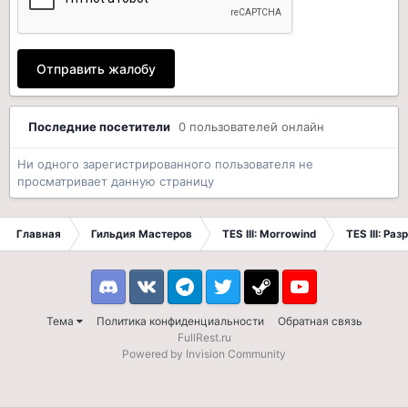
Отправить жалобу
Последние посетители
0 пользователей онлайн
Ни одного зарегистрированного пользователя не
просматривает данную страницу
Главная
Гильдия Мастеров
TES III: Morrowind
TES III: Ра
Discord
VK
Telegram
Twitter
Steam
Youtube
Тема
Политика конфиденциальности
Обратная связь
FullRest.ru
Powered by Invision Community