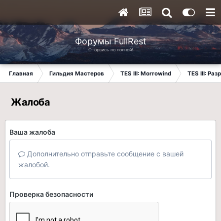
Форумы FullRest
Оторвись по полной!
Главная
Гильдия Мастеров
TES III: Morrowind
TES III: Ра
Жалоба
Ваша жалоба
Дополнительно отправьте сообщение с вашей
жалобой.
Проверка безопасности