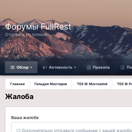
Форумы FullRest
Оторвись по полной!
Обзор
Активность
Правила
По
Главная
Гильдия Мастеров
TES III: Morrowind
TES III:
Жалоба
Ваша жалоба
Дополнительно отправьте сообщение с вашей жалобо