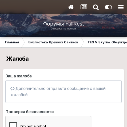
Форумы FullRest
Оторвись по полной!
Главная
Библиотека Древних Свитков
TES V Skyrim: Обсужде
Жалоба
Ваша жалоба
Дополнительно отправьте сообщение с вашей
жалобой.
Проверка безопасности