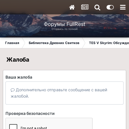
Форумы FullRest
Оторвись по полной!
Главная
Библиотека Древних Свитков
TES V Skyrim: Обсужде
Жалоба
Ваша жалоба
Дополнительно отправьте сообщение с вашей
жалобой.
Проверка безопасности