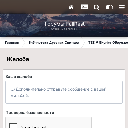
Форумы FullRest
Оторвись по полной!
Главная
Библиотека Древних Свитков
TES V Skyrim: Обсужде
Жалоба
Ваша жалоба
Дополнительно отправьте сообщение с вашей
жалобой.
Проверка безопасности