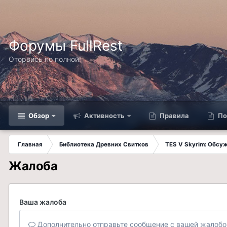
Форумы FullRest
Оторвись по полной!
Обзор
Активность
Правила
По
Главная
Библиотека Древних Свитков
TES V Skyrim: Обсу
Жалоба
Ваша жалоба
Дополнительно отправьте сообщение с вашей жалобо