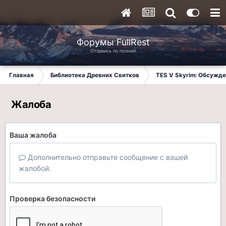
Форумы FullRest
Оторвись по полной!
Главная
Библиотека Древних Свитков
TES V Skyrim: Обсужде
Жалоба
Ваша жалоба
Дополнительно отправьте сообщение с вашей
жалобой.
Проверка безопасности