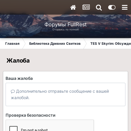
Форумы FullRest
Оторвись по полной!
Главная
Библиотека Древних Свитков
TES V Skyrim: Обсужде
Жалоба
Ваша жалоба
Дополнительно отправьте сообщение с вашей
жалобой.
Проверка безопасности