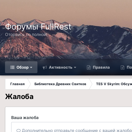
Форумы FullRest
Оторвись по полной!
Обзор
Активность
Правила
По
Главная
Библиотека Древних Свитков
TES V Skyrim: Обсу
Жалоба
Ваша жалоба
Дополнительно отправьте сообщение с вашей жалобо